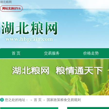
湖北粮网
网站支持IPV6
首 页
交易服务
价格走势
您之处的地址： ›
首 页
›
国家政策粮食交易规则